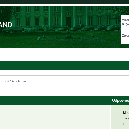
Wita
akty
Zalo
XE (2014 - obecnie)
Odpowie
1 
3.84
2 
4.15