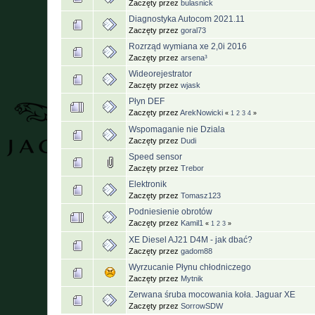
Zaczęty przez
bulasnick
Diagnostyka Autocom 2021.11
Zaczęty przez
goral73
Rozrząd wymiana xe 2,0i 2016
Zaczęty przez
arsena³
Wideorejestrator
Zaczęty przez
wjask
Płyn DEF
Zaczęty przez
ArekNowicki
«
1
2
3
4
»
Wspomaganie nie Dziala
Zaczęty przez
Dudi
Speed sensor
Zaczęty przez
Trebor
Elektronik
Zaczęty przez
Tomasz123
Podniesienie obrotów
Zaczęty przez
Kamil1
«
1
2
3
»
XE Diesel AJ21 D4M - jak dbać?
Zaczęty przez
gadom88
Wyrzucanie Płynu chłodniczego
Zaczęty przez
Mytnik
Zerwana śruba mocowania koła. Jaguar XE
Zaczęty przez
SorrowSDW