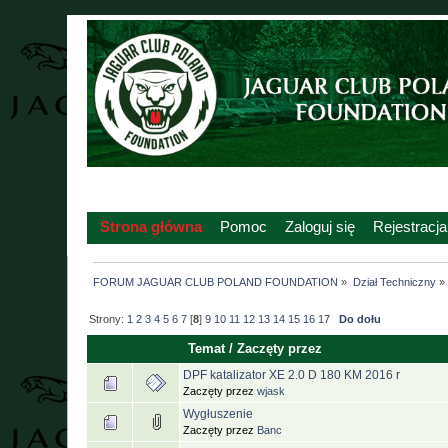
Strona główna
Pomoc
Zaloguj się
Rejestracja
FORUM JAGUAR CLUB POLAND FOUNDATION
»
Dział Techniczny
»
Strony:
1
2
3
4
5
6
7
[
8
]
9
10
11
12
13
14
15
16
17
Do dołu
Temat
/
Zaczęty przez
DPF katalizator XE 2.0 D 180 KM 2016 r
Zaczęty przez
wjask
Wygłuszenie
Zaczęty przez
Banc