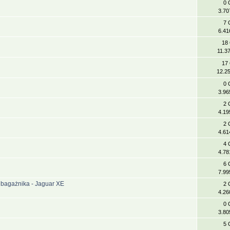
0 
3.70
7 
6.41
18
11.3
17
12.2
0 
3.96
2 
4.19
2 
4.61
4 
4.78
6 
7.99
y bagażnika - Jaguar XE
2 
4.26
0 
3.80
5 