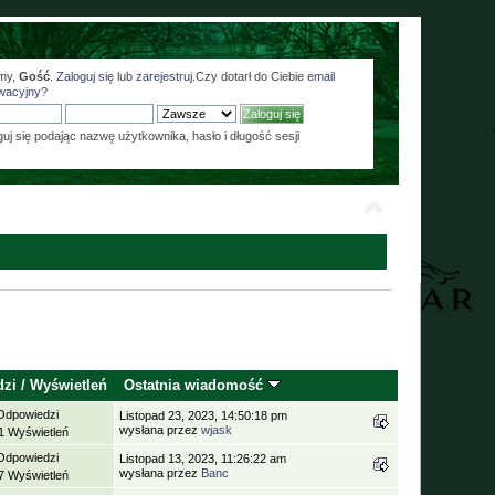
my,
Gość
.
Zaloguj się
lub
zarejestruj
.Czy dotarł do Ciebie
email
wacyjny?
guj się podając nazwę użytkownika, hasło i długość sesji
dzi
/
Wyświetleń
Ostatnia wiadomość
Odpowiedzi
Listopad 23, 2023, 14:50:18 pm
wysłana przez
wjask
1 Wyświetleń
Odpowiedzi
Listopad 13, 2023, 11:26:22 am
wysłana przez
Banc
7 Wyświetleń