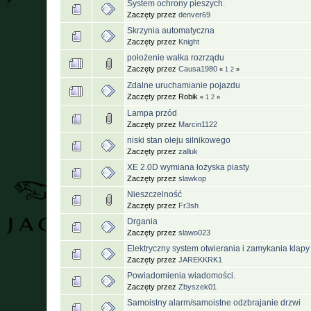
System ochrony pieszych.
Zaczęty przez
denver69
Skrzynia automatyczna
Zaczęty przez
Knight
położenie wałka rozrządu
Zaczęty przez
Causa1980
«
1
2
»
Zdalne uruchamianie pojazdu
Zaczęty przez Robik
«
1
2
»
Lampa przód
Zaczęty przez
Marcin1122
niski stan oleju silnikowego
Zaczęty przez
zalluk
XE 2.0D wymiana łożyska piasty
Zaczęty przez
slawkop
Nieszczelność
Zaczęty przez
Fr3sh
Drgania
Zaczęty przez
slawo023
Elektryczny system otwierania i zamykania klap
Zaczęty przez
JAREKKRK1
Powiadomienia wiadomości.
Zaczęty przez
Zbyszek01
Samoistny alarm/samoistne odzbrajanie drzwi