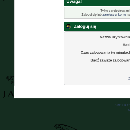
Uwaga!
Tylko zarejestrowani
Zaloguj się lub
zarejestruj konto
na
Zaloguj się
Nazwa użytkownik
Hasł
Czas zalogowania (w minutac
Bądź zawsze zalogowan
Z
SMF 2.0.1
S