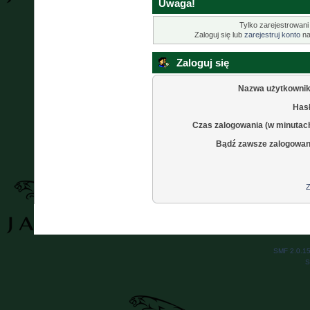
Uwaga!
Tylko zarejestrowani
Zaloguj się lub
zarejestruj konto
na
Zaloguj się
Nazwa użytkownik
Hasł
Czas zalogowania (w minutac
Bądź zawsze zalogowan
Z
SMF 2.0.1
S