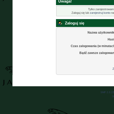
Uwaga!
Tylko zarejestrowani
Zaloguj się lub
zarejestruj konto
na
Zaloguj się
Nazwa użytkownik
Hasł
Czas zalogowania (w minutac
Bądź zawsze zalogowan
Z
SMF 2.0.1
S