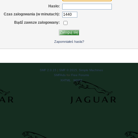
Hasło:
Czas zalogowania (w minutach):
Bądź zawsze zalogowany:
Zapomniałeś hasła?
SMF 2.0.15
|
SMF © 2015
,
Simple Machines
SMFAds
for
Free Forums
XHTML
WAP2