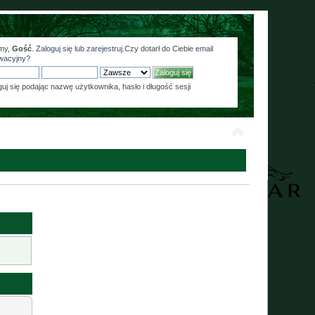
my,
Gość
.
Zaloguj się
lub
zarejestruj
.Czy dotarł do Ciebie
email
wacyjny?
guj się podając nazwę użytkownika, hasło i długość sesji