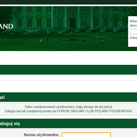
Wita
akty
Zalo
a!
Tylko zarejestrowani użytkownicy mają dostęp do tej sekcji.
Zaloguj się lub
zarejestruj konto
na FORUM JAGUAR CLUB POLAND FOUNDATION.
loguj się
Nazwa użytkownika: