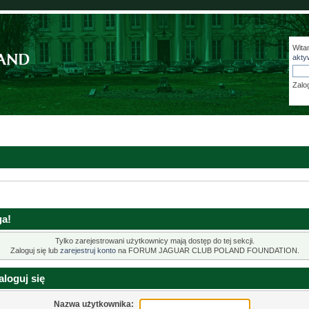
Wita
akty
Zalo
a!
Tylko zarejestrowani użytkownicy mają dostęp do tej sekcji.
Zaloguj się lub
zarejestruj konto
na FORUM JAGUAR CLUB POLAND FOUNDATION.
loguj się
Nazwa użytkownika: