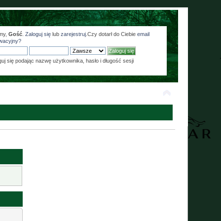
my,
Gość
.
Zaloguj się
lub
zarejestruj
.Czy dotarł do Ciebie
email
wacyjny?
guj się podając nazwę użytkownika, hasło i długość sesji