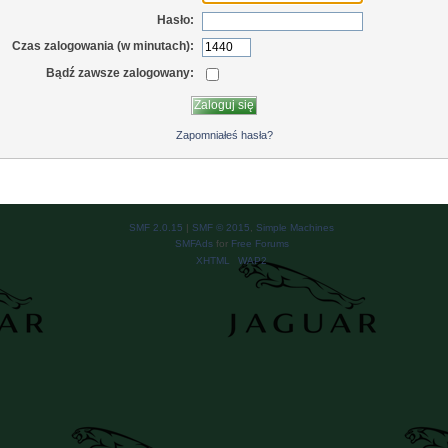
Hasło:
Czas zalogowania (w minutach):
Bądź zawsze zalogowany:
Zapomniałeś hasła?
SMF 2.0.15
|
SMF © 2015
,
Simple Machines
SMFAds
for
Free Forums
XHTML
WAP2