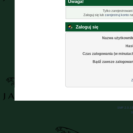
Uwaga!
Tylko zarejestrowani
Zaloguj się lub
zarejestruj konto
na
Zaloguj się
Nazwa użytkownik
Hasł
Czas zalogowania (w minutac
Bądź zawsze zalogowan
Z
SMF 2.0.1
S