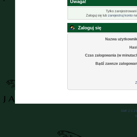
Uwaga!
Tylko zarejestrowani
Zaloguj się lub
zarejestruj konto
na
Zaloguj się
Nazwa użytkownik
Hasł
Czas zalogowania (w minutac
Bądź zawsze zalogowan
Z
SMF 2.0.1
S