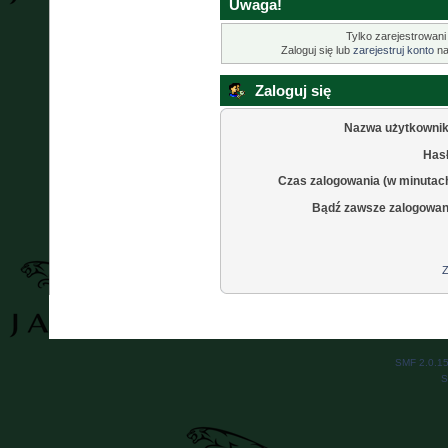
Uwaga!
Tylko zarejestrowani
Zaloguj się lub
zarejestruj konto
na
Zaloguj się
Nazwa użytkownik
Hasł
Czas zalogowania (w minutac
Bądź zawsze zalogowan
Z
SMF 2.0.1
S