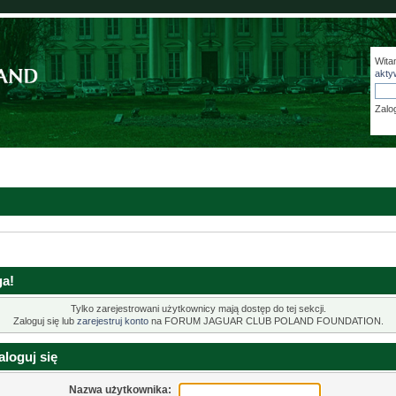
Wita
akty
Zalo
a!
Tylko zarejestrowani użytkownicy mają dostęp do tej sekcji.
Zaloguj się lub
zarejestruj konto
na FORUM JAGUAR CLUB POLAND FOUNDATION.
loguj się
Nazwa użytkownika: