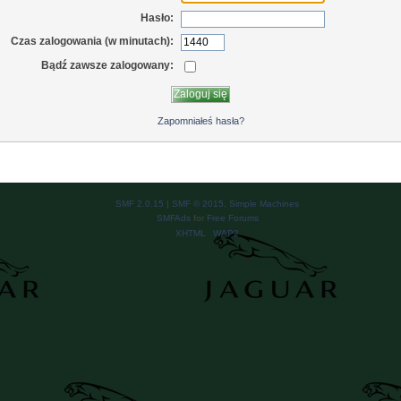
Hasło:
Czas zalogowania (w minutach):
Bądź zawsze zalogowany:
Zapomniałeś hasła?
SMF 2.0.15
|
SMF © 2015
,
Simple Machines
SMFAds
for
Free Forums
XHTML
WAP2