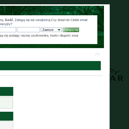
my,
Gość
.
Zaloguj się
lub
zarejestruj
.Czy dotarł do Ciebie
email
wacyjny?
guj się podając nazwę użytkownika, hasło i długość sesji