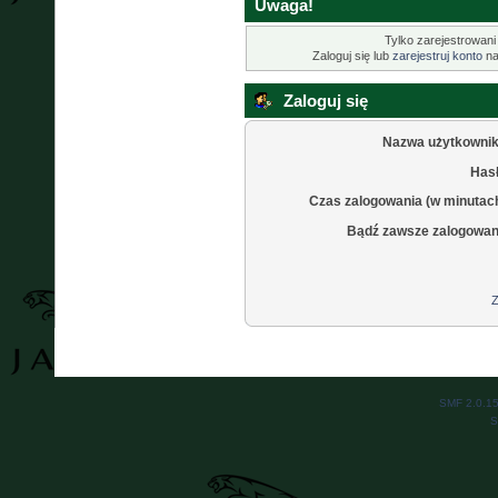
Uwaga!
Tylko zarejestrowani
Zaloguj się lub
zarejestruj konto
na
Zaloguj się
Nazwa użytkownik
Hasł
Czas zalogowania (w minutac
Bądź zawsze zalogowan
Z
SMF 2.0.1
S