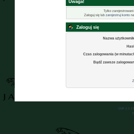
Uwaga!
Tylko zarejestrowani
Zaloguj się lub
zarejestruj konto
na
Zaloguj się
Nazwa użytkownik
Hasł
Czas zalogowania (w minutac
Bądź zawsze zalogowan
Z
SMF 2.0.1
S