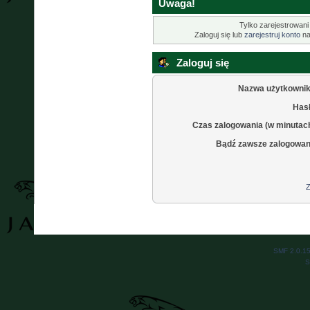
Uwaga!
Tylko zarejestrowani
Zaloguj się lub
zarejestruj konto
na
Zaloguj się
Nazwa użytkownik
Hasł
Czas zalogowania (w minutac
Bądź zawsze zalogowan
Z
SMF 2.0.1
S