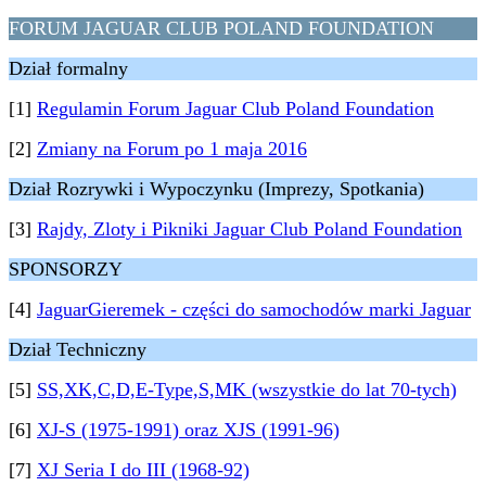
FORUM JAGUAR CLUB POLAND FOUNDATION
Dział formalny
[1]
Regulamin Forum Jaguar Club Poland Foundation
[2]
Zmiany na Forum po 1 maja 2016
Dział Rozrywki i Wypoczynku (Imprezy, Spotkania)
[3]
Rajdy, Zloty i Pikniki Jaguar Club Poland Foundation
SPONSORZY
[4]
JaguarGieremek - części do samochodów marki Jaguar
Dział Techniczny
[5]
SS,XK,C,D,E-Type,S,MK (wszystkie do lat 70-tych)
[6]
XJ-S (1975-1991) oraz XJS (1991-96)
[7]
XJ Seria I do III (1968-92)