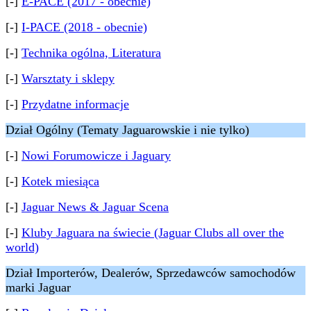
[-]
E-PACE (2017 - obecnie)
[-]
I-PACE (2018 - obecnie)
[-]
Technika ogólna, Literatura
[-]
Warsztaty i sklepy
[-]
Przydatne informacje
Dział Ogólny (Tematy Jaguarowskie i nie tylko)
[-]
Nowi Forumowicze i Jaguary
[-]
Kotek miesiąca
[-]
Jaguar News & Jaguar Scena
[-]
Kluby Jaguara na świecie (Jaguar Clubs all over the
world)
Dział Importerów, Dealerów, Sprzedawców samochodów
marki Jaguar